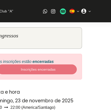
Club "A"
ngressos
s inscrições estão
encerradas
Inscrições encerradas
a e hora
ingo, 23 de novembro de 2025
0
22:00
(
America/Santiago
)