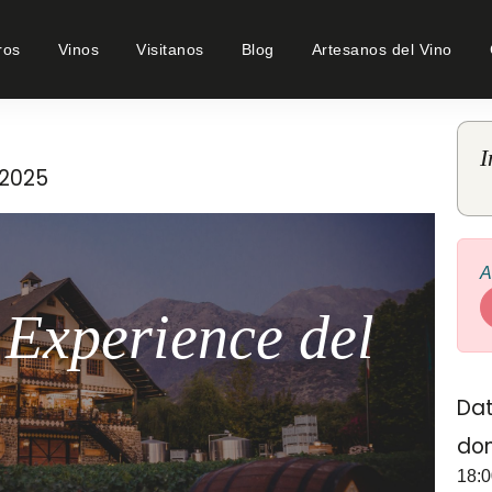
ros
Vinos
Visitanos
Blog
Artesanos del Vino
I
/2025
A
 Experience del
Dat
dom
18:0