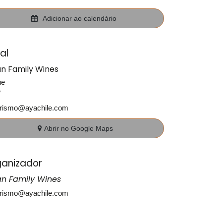
Adicionar ao calendário
al
an Family Wines
ue
e
urismo@ayachile.com
Abrir no Google Maps
anizador
an Family Wines
urismo@ayachile.com