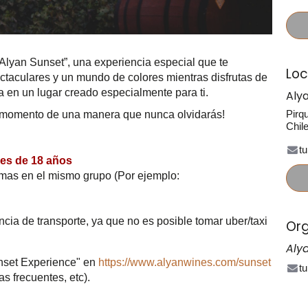
Alyan Sunset”, una experiencia especial que te
Loc
ectaculares y un mundo de colores mientras disfrutas de
 en un lugar creado especialmente para ti.
Aly
Pirq
te momento de una manera que nunca olvidarás!
Chil
t
res de 18 años
omas en el mismo grupo (Por ejemplo:
a de transporte, ya que no es posible tomar uber/taxi
Org
Aly
unset Experience" en
https://www.alyanwines.com/sunset
t
as frecuentes, etc).