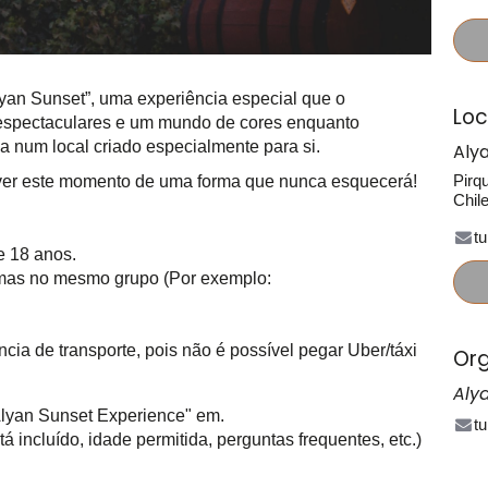
yan Sunset”, uma experiência especial que o
Loc
s espectaculares e um mundo de cores enquanto
 num local criado especialmente para si.
Aly
Pirq
iver este momento de uma forma que nunca esquecerá!
Chil
t
e 18 anos.
mas no mesmo grupo (Por exemplo:
a de transporte, pois não é possível pegar Uber/táxi
Org
Aly
Alyan Sunset Experience" em.
t
á incluído, idade permitida, perguntas frequentes, etc.)