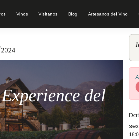
ros
Vinos
Visitanos
Blog
Artesanos del Vino
I
2/2024
A
 Experience del
Dat
sex
18:0