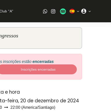
Club "A"
ngressos
s inscrições estão
encerradas
Inscrições encerradas
a e hora
ta-feira, 20 de dezembro de 2024
0
22:00
(
America/Santiago
)