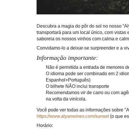
Descubra a magia do pôr do sol no nosso “Al
transportará para um local único, com vista
saboreia os nossos vinhos com calma e calma
Convidamo-lo a deixar-se surpreender e a v
Informação importante:
Não é permitida a entrada de menores d
O idioma pode ser combinado em 2 idio
Espanhol+Português)
O bilhete NÃO inclui transporte
Recomendamos vir de carro ou com agênci
na volta da vinícola.
Você pode ver todas as informações sobre "
https://www.alyanwines.com/sunset
(o que est
Horário: