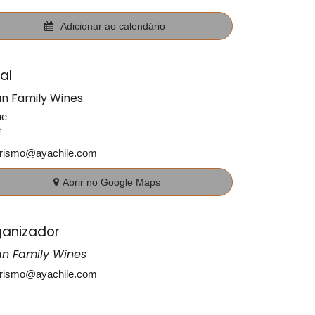
Adicionar ao calendário
al
an Family Wines
ue
e
urismo@ayachile.com
Abrir no Google Maps
anizador
an Family Wines
urismo@ayachile.com