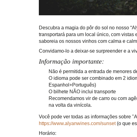
Descubra a magia do pôr do sol no nosso “Al
transportará para um local único, com vista
saboreia os nossos vinhos com calma e calma
Convidamo-lo a deixar-se surpreender e a v
Informação importante:
Não é permitida a entrada de menores d
O idioma pode ser combinado em 2 idio
Espanhol+Português)
O bilhete NÃO inclui transporte
Recomendamos vir de carro ou com agênci
na volta da vinícola.
Você pode ver todas as informações sobre "
https://www.alyanwines.com/sunset
(o que est
Horário: