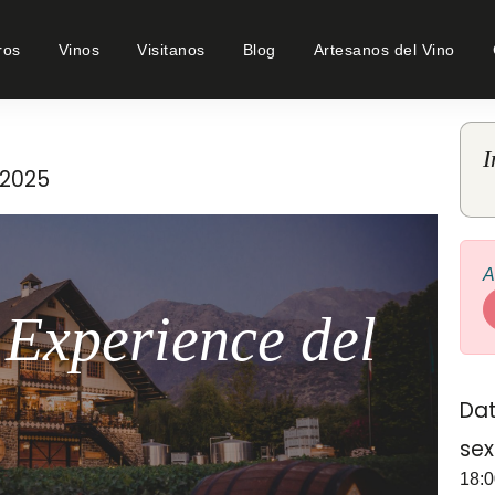
ros
Vinos
Visitanos
Blog
Artesanos del Vino
I
/2025
A
 Experience del
Dat
sex
18:0