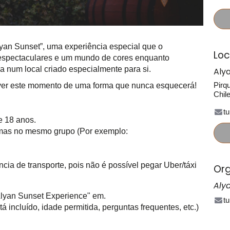
yan Sunset”, uma experiência especial que o
Loc
s espectaculares e um mundo de cores enquanto
 num local criado especialmente para si.
Aly
Pirq
iver este momento de uma forma que nunca esquecerá!
Chil
t
e 18 anos.
mas no mesmo grupo (Por exemplo:
a de transporte, pois não é possível pegar Uber/táxi
Org
Aly
Alyan Sunset Experience" em.
t
á incluído, idade permitida, perguntas frequentes, etc.)