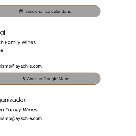
Adicionar ao calendário
al
an Family Wines
ue
e
urismo@ayachile.com
Abrir no Google Maps
anizador
an Family Wines
urismo@ayachile.com