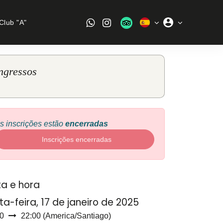
Club "A"
ngressos
s inscrições estão
encerradas
Inscrições encerradas
a e hora
ta-feira, 17 de janeiro de 2025
0
22:00
(
America/Santiago
)