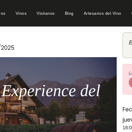
ros
Vinos
Visitanos
Blog
Artesanos del Vino
B
1/2025
L
 Experience del
Fec
jue
18:0