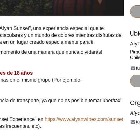
Alyan Sunset”, una experiencia especial que te
Ubi
ectaculares y un mundo de colores mientras disfrutas de
 en un lugar creado especialmente para ti.
Aly
Pirq
te momento de una manera que nunca olvidarás!
Chil
t
res de 18 años
omas en el mismo grupo (Por ejemplo:
a de transporte, ya que no es posible tomar uber/taxi
Org
Aly
unset Experience" en
https://www.alyanwines.com/sunset
t
as frecuentes, etc).