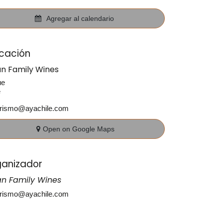
Agregar al calendario
cación
an Family Wines
ue
e
urismo@ayachile.com
Open on Google Maps
anizador
an Family Wines
urismo@ayachile.com