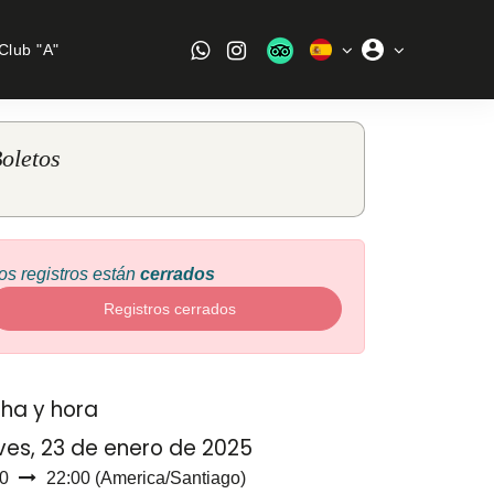
Club "A"
oletos
os registros están
cerrados
Registros cerrados
ha y hora
ves, 23 de enero de 2025
0
22:00
(
America/Santiago
)