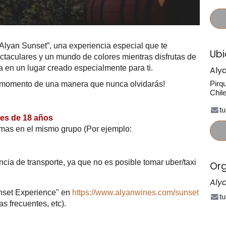
Alyan Sunset”, una experiencia especial que te
Ubi
ectaculares y un mundo de colores mientras disfrutas de
 en un lugar creado especialmente para ti.
Aly
Pirq
te momento de una manera que nunca olvidarás!
Chil
t
res de 18 años
omas en el mismo grupo (Por ejemplo:
a de transporte, ya que no es posible tomar uber/taxi
Org
Aly
unset Experience" en
https://www.alyanwines.com/sunset
t
as frecuentes, etc).