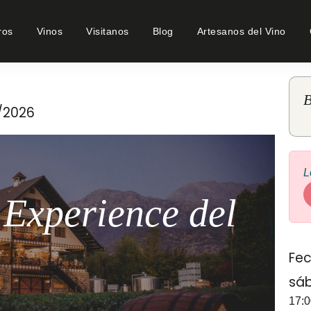
ros
Vinos
Visitanos
Blog
Artesanos del Vino
B
7/2026
L
 Experience del
Fec
sáb
17:0