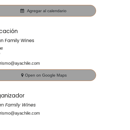
Agregar al calendario
cación
an Family Wines
ue
e
urismo@ayachile.com
Open on Google Maps
anizador
an Family Wines
urismo@ayachile.com