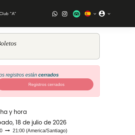
Club "A"
oletos
os registros están
cerrados
Registros cerrados
ha y hora
ado, 18 de julio de 2026
0
21:00
(
America/Santiago
)