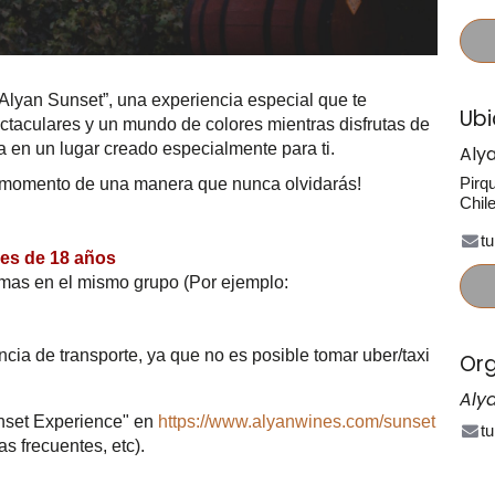
Alyan Sunset”, una experiencia especial que te
Ubi
ectaculares y un mundo de colores mientras disfrutas de
 en un lugar creado especialmente para ti.
Aly
Pirq
te momento de una manera que nunca olvidarás!
Chil
t
res de 18 años
omas en el mismo grupo (Por ejemplo:
a de transporte, ya que no es posible tomar uber/taxi
Org
Aly
unset Experience" en
https://www.alyanwines.com/sunset
t
as frecuentes, etc).