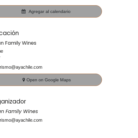
Agregar al calendario
cación
an Family Wines
ue
e
urismo@ayachile.com
Open on Google Maps
anizador
an Family Wines
urismo@ayachile.com