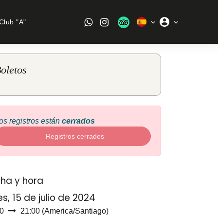
Club "A"
oletos
os registros están
cerrados
Registros cerrados
ha y hora
es, 15 de julio de 2024
0
21:00
(
America/Santiago
)