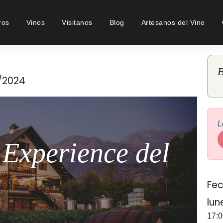
ros
Vinos
Visitanos
Blog
Artesanos del Vino
B
7/2024
L
 Experience del
Fec
lun
17:0