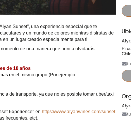
Alyan Sunset”, una experiencia especial que te
Ubi
ectaculares y un mundo de colores mientras disfrutas de
 en un lugar creado especialmente para ti.
Aly
Pirq
te momento de una manera que nunca olvidarás!
Chil
t
res de 18 años
omas en el mismo grupo (Por ejemplo:
a de transporte, ya que no es posible tomar uber/taxi
Org
Aly
unset Experience" en
https://www.alyanwines.com/sunset
t
as frecuentes, etc).