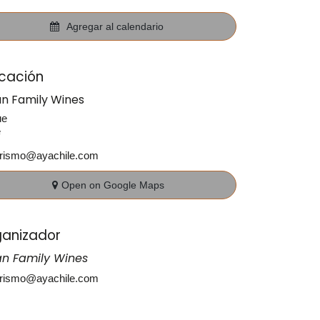
Agregar al calendario
cación
an Family Wines
ue
e
urismo@ayachile.com
Open on Google Maps
anizador
an Family Wines
urismo@ayachile.com