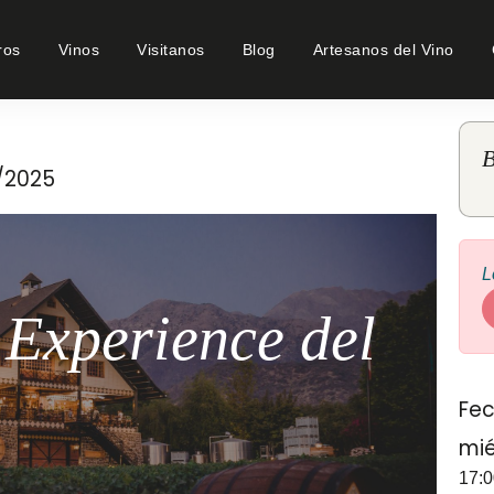
ros
Vinos
Visitanos
Blog
Artesanos del Vino
B
8/2025
L
 Experience del
Fec
mié
17:0