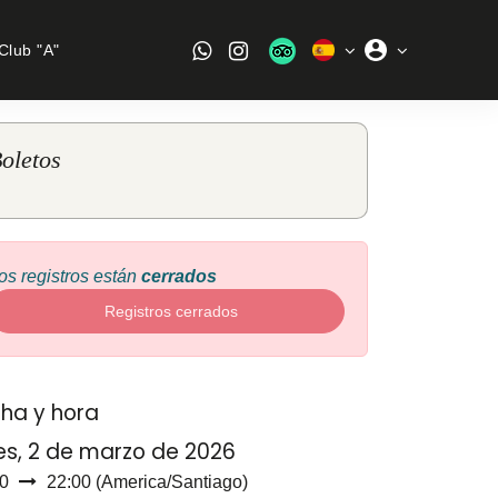
Club "A"
oletos
os registros están
cerrados
Registros cerrados
ha y hora
es, 2 de marzo de 2026
0
22:00
(
America/Santiago
)