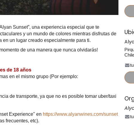
Alyan Sunset”, una experiencia especial que te
Ubi
ectaculares y un mundo de colores mientras disfrutas de
 en un lugar creado especialmente para ti.
Aly
Pirq
te momento de una manera que nunca olvidarás!
Chil
t
res de 18 años
omas en el mismo grupo (Por ejemplo:
a de transporte, ya que no es posible tomar uber/taxi
Org
Aly
unset Experience" en
https://www.alyanwines.com/sunset
t
as frecuentes, etc).