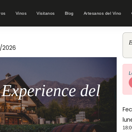
ros
Vinos
Visitanos
Blog
Artesanos del Vino
B
3/2026
L
 Experience del
Fec
lun
18:0