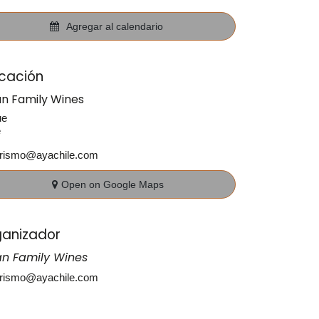
Agregar al calendario
cación
an Family Wines
ue
e
urismo@ayachile.com
Open on Google Maps
anizador
an Family Wines
urismo@ayachile.com